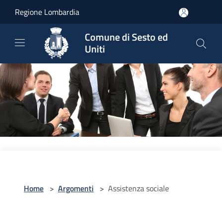
Salta al contenuto principale
Regione Lombardia
Comune di Sesto ed
Uniti
Home
>
Argomenti
>
Assistenza sociale