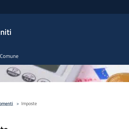
niti
il Comune
omenti
>
Imposte