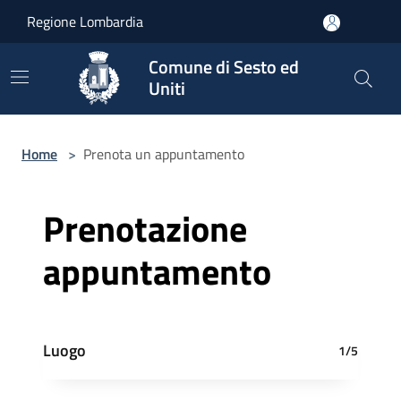
Salta al contenuto principale
Regione Lombardia
Comune di Sesto ed
Uniti
Home
>
Prenota un appuntamento
Prenotazione
appuntamento
Luogo
1/5