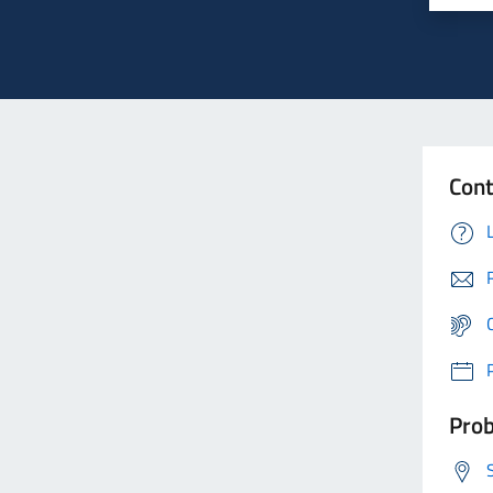
Cont
Prob