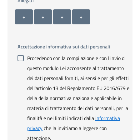
Allegati
Allegato 1
Allegato 2
Allegato 3
Allegato 4
+ Carica allegato 1
+ Carica allegato 2
+ Carica allegato 3
+ Carica allegato 4
+
+
+
+
Accettazione informativa sui dati personali
Procedendo con la compilazione e con l'invio di
questo modulo Lei acconsente al trattamento
dei dati personali forniti, ai sensi e per gli effetti
dell'articolo 13 del Regolamento EU 2016/679 e
della della normativa nazionale applicabile in
materia di trattamento dei dati personali, per la
finalità e nei limiti indicati dalla
informativa
privacy
che la invitiamo a leggere con
attenzione.