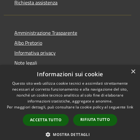
Richiesta assistenza
Amministrazione Trasparente
Albo Pretorio
Informativa privacy
Note legali
×
Dichiarazione di accessibilità
Informazioni sui cookie
Questo sito web utilizza cookie tecnici e assimilati strettamente
necessari al corretto funzionamento e alla navigazione del sito,
nonché un cookie tecnico analitico al solo fine di elaborare
informazioni statistiche, aggregate e anonime.
RSS
Copyright © 2026 • Comune di
Per maggiori dettagli, può consultare la cookie policy al seguente
link
Accessibilità
Sesto ed Uniti • Powered by
Privacy
Municipium
Accesso
•
RIFIUTA TUTTO
ACCETTA TUTTO
Cookie
redazione
Mappa del sito
MOSTRA DETTAGLI