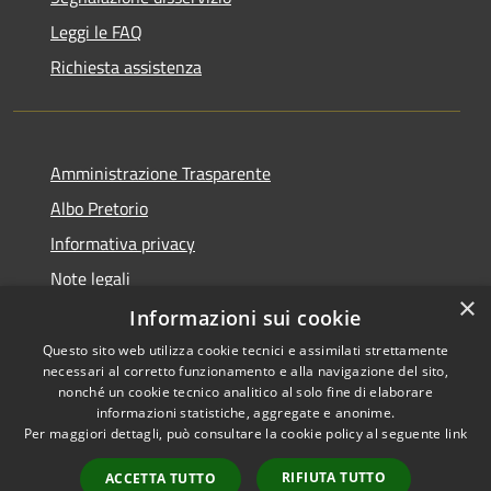
Leggi le FAQ
Richiesta assistenza
Amministrazione Trasparente
Albo Pretorio
Informativa privacy
Note legali
×
Dichiarazione di accessibilità
Informazioni sui cookie
Questo sito web utilizza cookie tecnici e assimilati strettamente
necessari al corretto funzionamento e alla navigazione del sito,
nonché un cookie tecnico analitico al solo fine di elaborare
informazioni statistiche, aggregate e anonime.
RSS
Copyright © 2026 • Comune di
Per maggiori dettagli, può consultare la cookie policy al seguente
link
Accessibilità
Sesto ed Uniti • Powered by
Privacy
Municipium
Accesso
•
RIFIUTA TUTTO
ACCETTA TUTTO