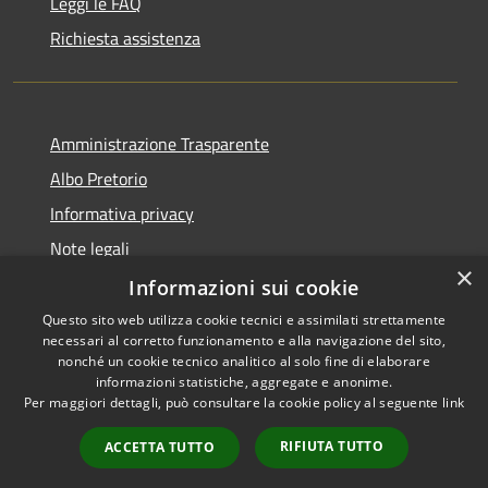
Leggi le FAQ
Richiesta assistenza
Amministrazione Trasparente
Albo Pretorio
Informativa privacy
Note legali
×
Dichiarazione di accessibilità
Informazioni sui cookie
Questo sito web utilizza cookie tecnici e assimilati strettamente
necessari al corretto funzionamento e alla navigazione del sito,
nonché un cookie tecnico analitico al solo fine di elaborare
informazioni statistiche, aggregate e anonime.
RSS
Copyright © 2026 • Comune di
Per maggiori dettagli, può consultare la cookie policy al seguente
link
Accessibilità
Sesto ed Uniti • Powered by
Privacy
Municipium
Accesso
•
RIFIUTA TUTTO
ACCETTA TUTTO
Cookie
redazione