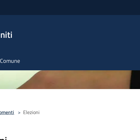
niti
il Comune
omenti
>
Elezioni