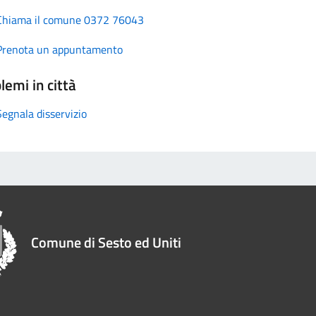
Chiama il comune 0372 76043
Prenota un appuntamento
lemi in città
Segnala disservizio
Comune di Sesto ed Uniti