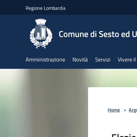
Salta al contenuto principale
Regione Lombardia
Comune di Sesto ed U
Amministrazione
Novità
Servizi
Vivere 
Home
>
Arg