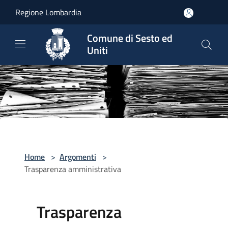
Salta al contenuto principale
Regione Lombardia
Comune di Sesto ed
Uniti
Home
>
Argomenti
>
Trasparenza amministrativa
Trasparenza