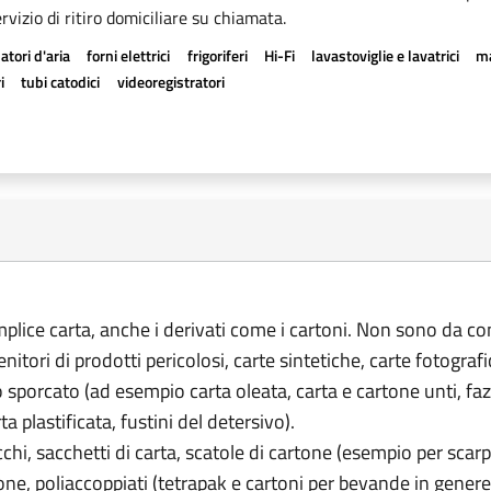
rvizio di ritiro domiciliare su chiamata.
atori d'aria
forni elettrici
frigoriferi
Hi-Fi
lavastoviglie e lavatrici
ma
i
tubi catodici
videoregistratori
emplice carta, anche i derivati come i cartoni. Non sono da co
tenitori di prodotti pericolosi, carte sintetiche, carte fotograf
o sporcato (ad esempio carta oleata, carta e cartone unti, fazz
rta plastificata, fustini del detersivo).
pacchi, sacchetti di carta, scatole di cartone (esempio per scarp
rtone, poliaccoppiati (tetrapak e cartoni per bevande in genere),