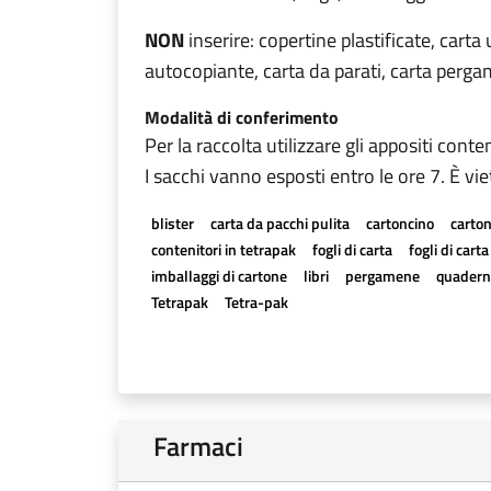
NON
inserire: copertine plastificate, carta
autocopiante, carta da parati, carta pergame
Modalità di conferimento
Per la raccolta utilizzare gli appositi conten
I sacchi vanno esposti entro le ore 7. È vi
blister
carta da pacchi pulita
cartoncino
carton
contenitori in tetrapak
fogli di carta
fogli di cart
imballaggi di cartone
libri
pergamene
quadern
Tetrapak
Tetra-pak
Farmaci