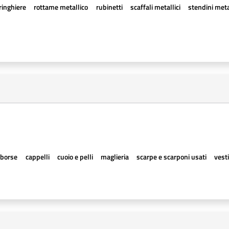
ringhiere
rottame metallico
rubinetti
scaffali metallici
stendini metal
borse
cappelli
cuoio e pelli
maglieria
scarpe e scarponi usati
vesti