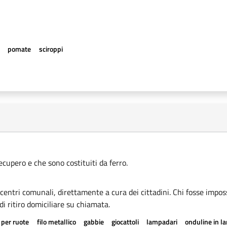
e
pomate
sciroppi
recupero e che sono costituiti da ferro.
i centri comunali, direttamente a cura dei cittadini. Chi fosse imposs
di ritiro domiciliare su chiamata.
 per ruote
filo metallico
gabbie
giocattoli
lampadari
onduline in l