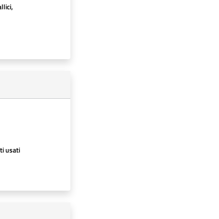
lici,
ti usati