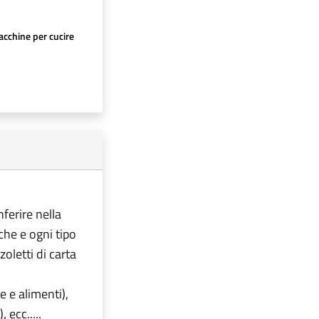
cchine per cucire
nferire nella
iche e ogni tipo
oletti di carta
e e alimenti),
 ecc.....