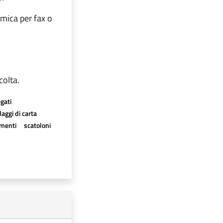
imica per fax o
colta.
egati
aggi di carta
imenti
scatoloni