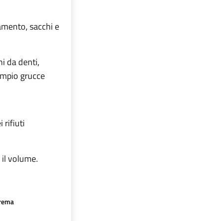
onamento, sacchi e
ni da denti,
sempio grucce
rifiuti
 il volume.
crema