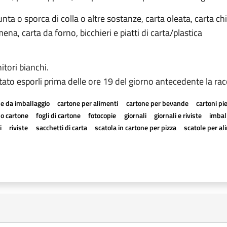
 unta o sporca di colla o altre sostanze, carta oleata, carta ch
na, carta da forno, bicchieri e piatti di carta/plastica
itori bianchi.
etato esporli prima delle ore 19 del giorno antecedente la rac
e da imballaggio
cartone per alimenti
cartone per bevande
cartoni pi
a o cartone
fogli di cartone
fotocopie
giornali
giornali e riviste
imball
i
riviste
sacchetti di carta
scatola in cartone per pizza
scatole per al