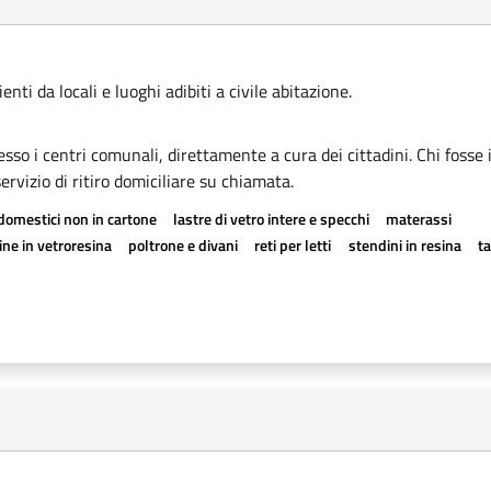
ti da locali e luoghi adibiti a civile abitazione.
esso i centri comunali, direttamente a cura dei cittadini. Chi fosse 
rvizio di ritiro domiciliare su chiamata.
odomestici non in cartone
lastre di vetro intere e specchi
materassi
ne in vetroresina
poltrone e divani
reti per letti
stendini in resina
t