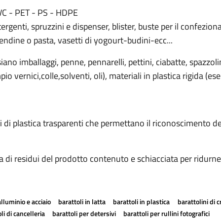
 PVC - PET - PS - HDPE
etergenti, spruzzini e dispenser, blister, buste per il confezi
endine o pasta, vasetti di yogourt-budini-ecc...
siano imballaggi, penne, pennarelli, pettini, ciabatte, spazzoli
o vernici,colle,solventi, oli), materiali in plastica rigida (e
di plastica trasparenti che permettano il riconoscimento dei 
iva di residui del prodotto contenuto e schiacciata per ridurne
alluminio e acciaio
barattoli in latta
barattoli in plastica
barattolini di 
li di cancelleria
barattoli per detersivi
barattoli per rullini fotografici