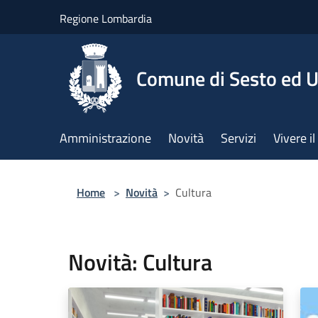
Salta al contenuto principale
Regione Lombardia
Comune di Sesto ed U
Amministrazione
Novità
Servizi
Vivere 
Home
>
Novità
>
Cultura
Novità: Cultura