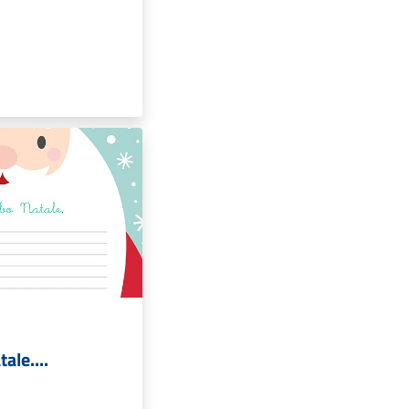
ale....